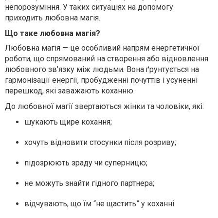
непорозуміння. У таких ситуаціях на допомогу
приходить
любовна магія
.
Що таке любовна магія?
Любовна магія — це особливий напрям енергетичної
роботи, що спрямований на створення або відновлення
любовного зв’язку між людьми. Вона ґрунтується на
гармонізації енергії, пробудженні почуттів і усуненні
перешкод, які заважають коханню.
До любовної магії звертаються жінки та чоловіки, які:
шукають
щире кохання
;
хочуть
відновити стосунки
після розриву;
підозрюють
зраду чи суперницю
;
не можуть знайти гідного партнера;
відчувають, що
їм “не щастить” у коханні
.