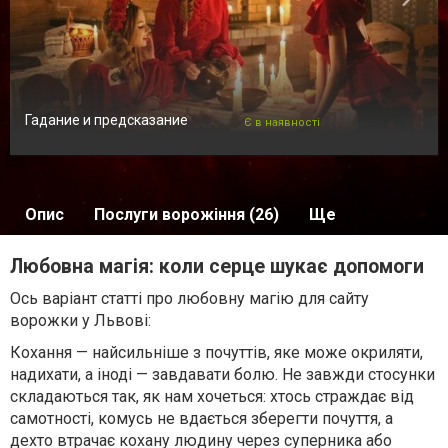
Гадание и предсказание
Є в наявності
Опис
Послуги ворожіння (26)
Ще
Любовна магія: коли серце шукає допомоги
Ось варіант статті про любовну магію для сайту
ворожки у Львові:
Кохання — найсильніше з почуттів, яке може окриляти,
надихати, а іноді — завдавати болю. Не завжди стосунки
складаються так, як нам хочеться: хтось страждає від
самотності, комусь не вдається зберегти почуття, а
дехто втрачає кохану людину через суперника або