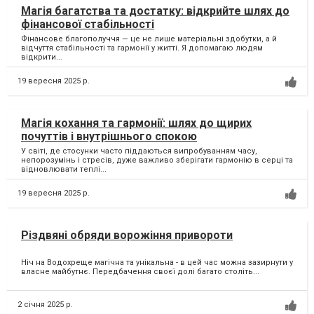
Магія багатства та достатку: відкрийте шлях до
фінансової стабільності
Фінансове благополуччя — це не лише матеріальні здобутки, а й
відчуття стабільності та гармонії у житті. Я допомагаю людям
відкрити...
19 вересня 2025 р.
Магія кохання та гармонії: шлях до щирих
почуттів і внутрішнього спокою
У світі, де стосунки часто піддаються випробуванням часу,
непорозумінь і стресів, дуже важливо зберігати гармонію в серці та
відновлювати теплі...
19 вересня 2025 р.
Різдвяні обряди ворожіння привороти
Ніч на Водохреще магічна та унікальна - в цей час можна зазирнути у
власне майбутнє. Передбачення своєї долі багато століть...
2 січня 2025 р.