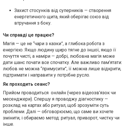
Захист стосунків від суперників
— створення
енергетичного щита, який оберігає союз від
втручання з боку.
Чи справді це працює?
Магія — це не “чари з казки”, а глибока робота з
енергією. Якщо людину щиро тягне до іншої, якщо її
почуття чисті, а наміри — добрі,
любовна магія може
дати шанс почати все спочатку
. Але важливо пам’ятати:
любов не можна “примусити”, її можна лише
відкрити,
підтримати і направити у потрібне русло
.
Як проходить сеанс?
Прийом проводиться
онлайн
(через відеозв’язок чи
месенджери). Спершу я проводжу діагностику —
розклад на картах або ритуал, щоб зрозуміти суть
проблеми. Далі — обговорюємо, що саме ви хочете
змінити, і обираємо метод: ритуал, приворот, чистку чи
інше.