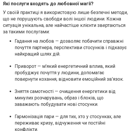
Які послуги входять до любовної магії?
У своїй практиці я використовую лише
безпечні методи
,
що не порушують свободи волі іншої людини. Кожна
ситуація унікальна, але найчастіше клієнти звертаються
за такими послугами:
Гадання на любов
— дозволяє побачити справжні
почуття партнера, перспективи стосунків і підказує
найкращий шлях дій.
Приворот
— м’який енергетичний вплив, який
пробуджує почуття у людини, допомагає
повернути кохання, відновити емоційний зв’язок.
Зняття самотності
— очищення енергетики від
минулих розчарувань, образ і блоків, що
заважають побудувати нові стосунки.
Гармонізація пари
— для тих, хто у стосунках, але
переживає кризу, відчуження чи постійні
конфлікти.