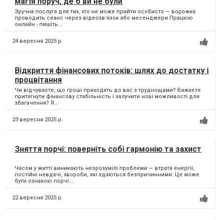
магія поруч, де б ви не були
Зручна послуга для тих, хто не може прийти особисто — ворожка
проводить сеанс через відеозв’язок або месенджери.Працюю
онлайн - пишіть...
24 вересня 2025 р.
Відкриття фінансових потоків: шлях до достатку і
процвітання
Чи відчуваєте, що гроші приходять до вас з труднощами? Бажаєте
притягнути фінансову стабільність і залучити нові можливості для
збагачення? Я...
23 вересня 2025 р.
Зняття порчі: поверніть собі гармонію та захист
Часом у житті виникають незрозумілі проблеми — втрата енергії,
постійні невдачі, хвороби, які здаються безпричинними. Це може
бути ознакою порчі...
22 вересня 2025 р.