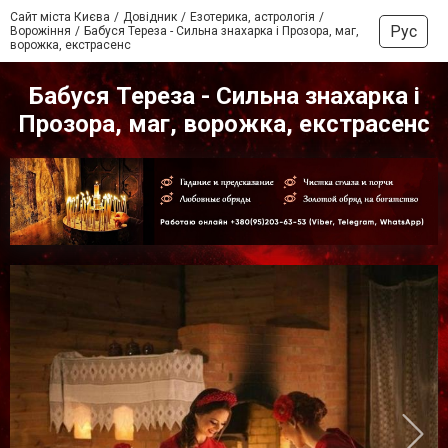
Сайт міста Києва
Довідник
Езотерика, астрологія
Рус
Ворожіння
Бабуся Тереза - Сильна знахарка і Прозора, маг,
ворожка, екстрасенс
Бабуся Тереза - Сильна знахарка і
Прозора, маг, ворожка, екстрасенс