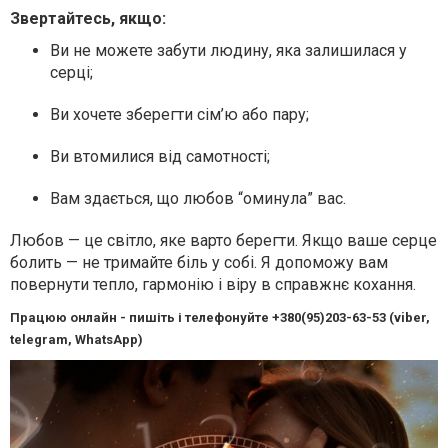
Звертайтесь, якщо:
Ви не можете забути людину, яка залишилася у
серці;
Ви хочете зберегти сім’ю або пару;
Ви втомилися від самотності;
Вам здається, що любов “оминула” вас.
Любов — це світло, яке варто берегти. Якщо ваше серце
болить — не тримайте біль у собі. Я допоможу вам
повернути тепло, гармонію і віру в справжнє кохання.
Працюю онлайн - пишіть і телефонуйте +380(95)203-63-53 (viber,
telegram, WhatsApp)