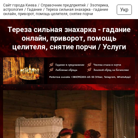
Сайт города Киева
Справочник предприятий
Эзотерика,
Укр
астрология
Гадание
Тереза сильная знахарка - гадание
онлайн, приворот, помощь целителя, снятие порчи
Тереза сильная знахарка - гадание
онлайн, приворот, помощь
целителя, снятие порчи / Услуги