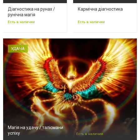
Діагностика на рунах /
Кармічна діагностика
рунічна магія
Есть в наличии
Есть в наличии
УДАЧА
Магія на удачу / талісмани
успіху
Есть в наличии