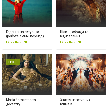
Гадання на ситуацію
Цілющі обряди та
(робота, зміни, переїзд)
відновлення
Есть в наличии
Есть в наличии
ГРОШІ
Магія багатства та
Зняття негативних
достатку
впливів