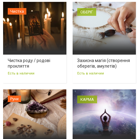
Чистка
ОБЕРІГ
Чистка роду / родові
Захисна магія (створення
прокляття
оберегів, амулетів)
Есть в наличии
Есть в наличии
Руни
КАРМА